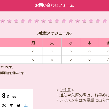
お問い合わせフォーム
♪教室スケジュール♪
間
月
火
水
木
○
○
○
○
○
○
○
○
7:00です。
曜日はお休みです。
＜ご注意＞
・遅刻や欠席の際は、お早め
・レッスン中はお電話に出ら