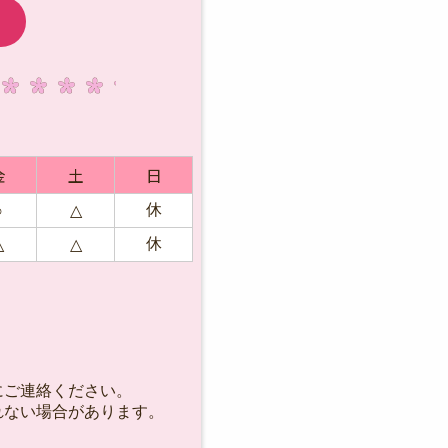
金
土
日
休
○
△
休
△
△
にご連絡ください。
れない場合があります。